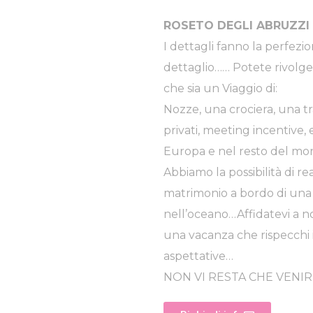
ROSETO DEGLI ABRUZZI 
I dettagli fanno la perfez
dettaglio…… Potete rivolger
che sia un Viaggio di:
Nozze, una crociera, una tra
privati, meeting incentive, 
Europa e nel resto del mo
Abbiamo la possibilità di r
matrimonio a bordo di una 
nell’oceano…Affidatevi a no
una vacanza che rispecchi i
aspettative…
NON VI RESTA CHE VENIRE