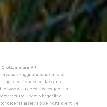
66 Grottammare AP
 chi vende viaggi, propone emozioni.
viaggio, nell’emozione da sogno.
i in base alle richieste ed esigenze del
 mettere tutto il nostro bagaglio di
noscenza al servizio dei nostri clienti per