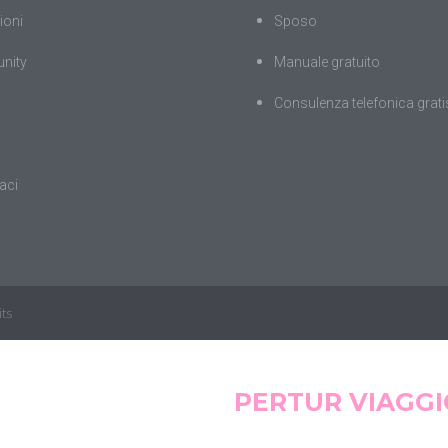
ioni
Sposo
nity
Manuale gratuito
Consulenza telefonica grati
aci
ts
PERTUR VIAGGI