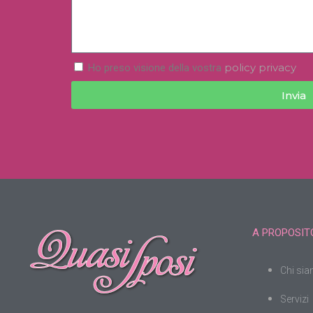
policy privacy
Ho preso visione della vostra
Invia
A PROPOSITO
Chi si
Servizi