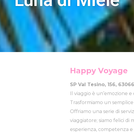
Happy Voyage
SP Val Tesino, 156, 630
Il viaggio è un’emozione e
Trasformiamo un semplice 
Offriamo una serie di serviz
viaggiatore; siamo felici di
esperienza, competenza e co