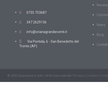
Recens
0735 753687
Commu
347 2629136
News
info@orianagrandieventi.it
Blog
Via Pontida, 6 - San Benedetto del
Contatt
Tronto (AP)
Privacy
Cookie
Credi
© 2020 Quasisposi.it, tutti i diritti sono riservati.
|
|