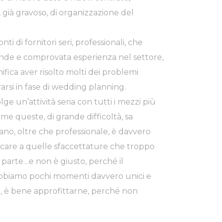
, già gravoso, di organizzazione del
ti di fornitori seri, professionali, che
nde e comprovata esperienza nel settore,
nifica aver risolto molti dei problemi
arsi in fase di wedding planning.
olge un’attività seria con tutti i mezzi più
come queste, di grande difficoltà, sa
o, oltre che professionale, è davvero
edicare a quelle sfaccettature che troppo
parte…e non è giusto, perché il
 abbiamo pochi momenti davvero unici e
ta, è bene approfittarne, perché non