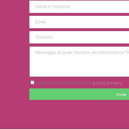
policy privacy
Ho preso visione della vostra
Invia