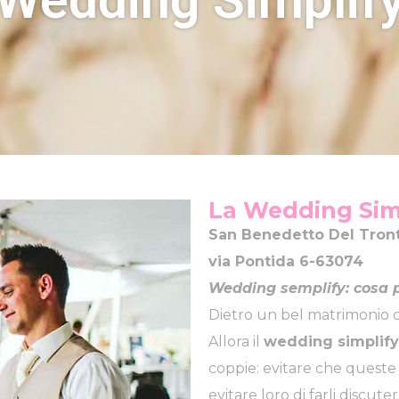
La Wedding Sim
San Benedetto Del Tron
via Pontida 6-63074
Wedding semplify: cosa p
Dietro un bel matrimonio c
Allora il
wedding simplify
coppie: evitare che queste s
evitare loro di farli discut