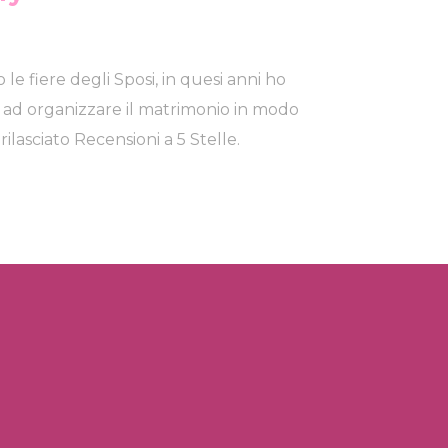
le fiere degli Sposi, in quesi anni ho
 ad organizzare il matrimonio in modo
ilasciato Recensioni a 5 Stelle.