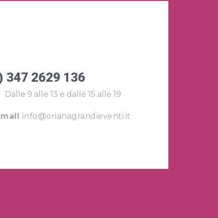
) 347 2629 136
Dalle 9 alle 13 e dalle 15 alle 19
Email
info@orianagrandieventi.it