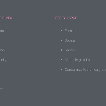
 DI NOI
PER GLI SPOSI
amo
Fornitori
Sposa
ioni
Sposo
nity
Manuale gratuito
Consulenza telefonica grati
aci