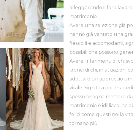
alleggerendo il loro lavoro
matrimonio.
Avere una selezione già pron
hanno già vantato una gra
flessibili e accomodanti, sig
possibili che possono gener
Avere i riferimenti di chi sv
idonei di chi, in situazioni 
adottare un approccio uman
vitale. Significa potersi d
spesso bisogna mettere da 
matrimonio è idilliaco, ne
felici come questi nella vi
tornano più.