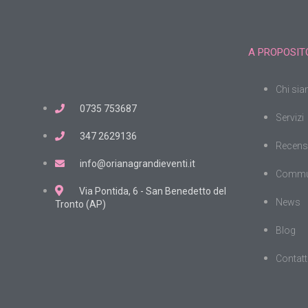
A PROPOSITO
Chi si
0735 753687
Servizi
347 2629136
Recens
info@orianagrandieventi.it
Commu
Via Pontida, 6 - San Benedetto del
News
Tronto (AP)
Blog
Contatt