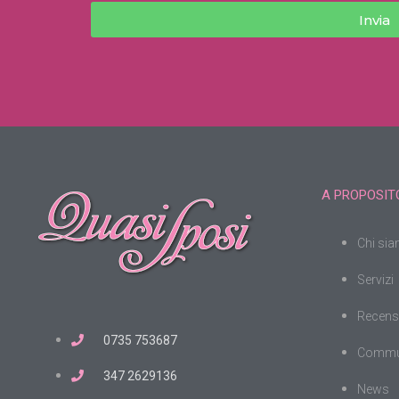
Invia
A PROPOSITO
Chi si
Servizi
Recens
0735 753687
Commu
347 2629136
News