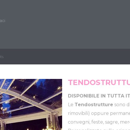
aci
ts
TENDOSTRUTTU
DISPONIBILE IN TUTTA I
Le
Tendostrutture
sono d
rimovibili) oppure permane
convegni, feste, sagre, mer