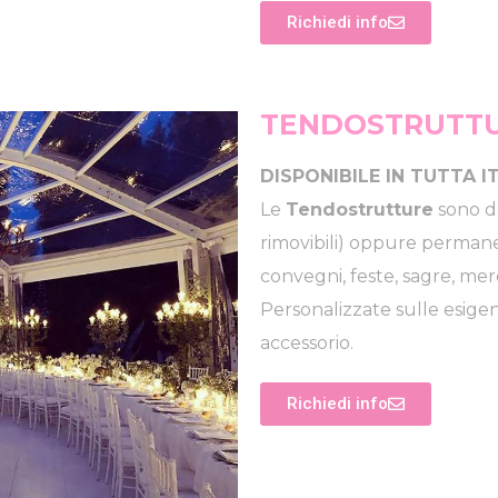
Richiedi info
TENDOSTRUTTU
DISPONIBILE IN TUTTA I
Le
Tendostrutture
sono d
rimovibili) oppure permane
convegni, feste, sagre, mer
Personalizzate sulle esige
accessorio.
Richiedi info