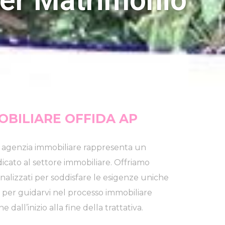
BILIARE OFFIDA AP
a agenzia immobiliare rappresenta un
icato al settore immobiliare. Offriamo
onalizzati per soddisfare le esigenze uniche
ui per guidarvi nel processo immobiliare
all’inizio alla fine della trattativa.