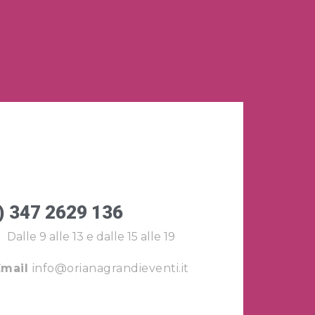
) 347 2629 136
Dalle 9 alle 13 e dalle 15 alle 19
Email
info@orianagrandieventi.it