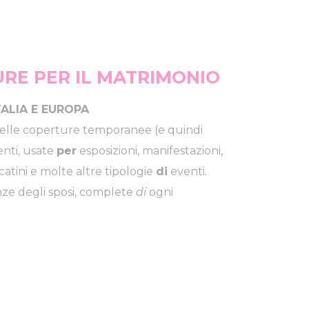
RE PER IL MATRIMONIO
TALIA E EUROPA
elle coperture temporanee (e quindi
nti, usate
per
esposizioni, manifestazioni,
catini e molte altre tipologie
di
eventi.
nze degli sposi, complete
di
ogni