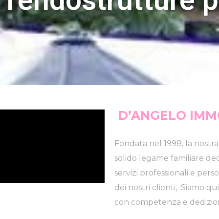
D’ANGELO IMMO
Fondata nel 1998, la nostr
solido legame familiare ded
servizi professionali e pers
dei nostri clienti, Siamo q
con competenza e dedizione d