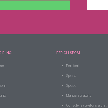
 DI NOI
PER GLI SPOSI
amo
Fornitori
Sposa
ioni
Sposo
nity
Manuale gratuito
Consulenza telefonica grati