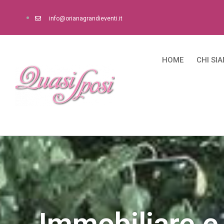
info@orianagrandieventi.it
HOME
CHI SI
Immobiliare e