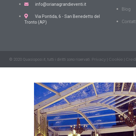
info@orianagrandieventi.it
Blog
Via Pontida, 6 - San Benedetto del
Contatt
Tronto (AP)
Privacy
Cookie
Credi
© 2020 Quasisposi.it, tutti i diritti sono riservati.
|
|