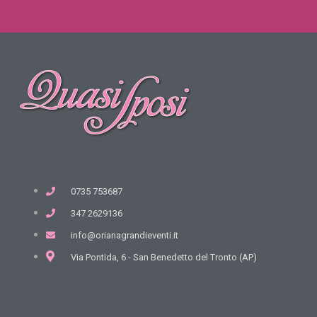
0735 753687
347 2629136
info@orianagrandieventi.it
Via Pontida, 6 - San Benedetto del Tronto (AP)