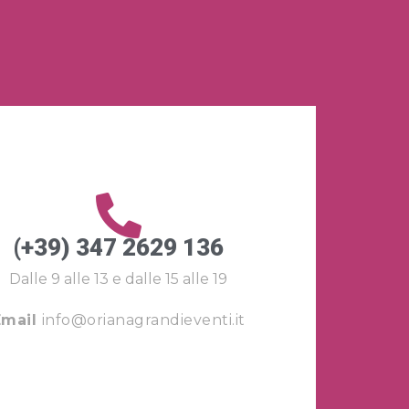
(+39) 347 2629 136
Dalle 9 alle 13 e dalle 15 alle 19
Email
info@orianagrandieventi.it