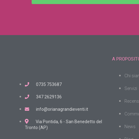
A PROPOSITO
Chi si
0735 753687
Servizi
347 2629136
Recens
info@orianagrandieventi.it
Commu
Via Pontida, 6 - San Benedetto del
News
Tronto (AP)