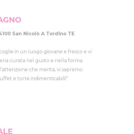
MAGNO
 64100 San Nicolò A Tordino TE
coglie in un luogo giovane e fresco e vi
ria curata nel gusto e nella forma.
’attenzione che merita, vi sapremo
ffet e torte indimenticabili!”
ALE