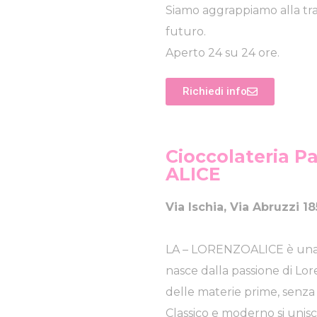
Siamo aggrappiamo alla tra
futuro.
Aperto 24 su 24 ore.
Richiedi info
Cioccolateria P
ALICE
Via Ischia, Via Abruzzi
LA – LORENZOALICE è una pa
nasce dalla passione di Lor
delle materie prime, senza ri
Classico e moderno si unisc