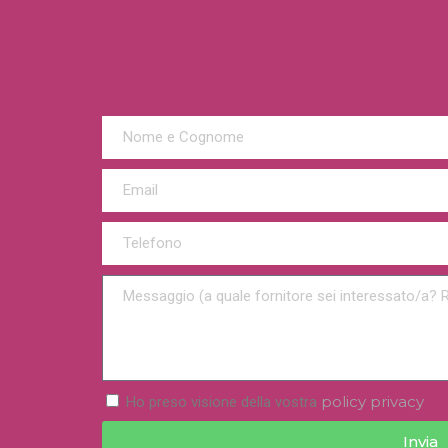
policy privacy
Ho preso visione della vostra
Invia