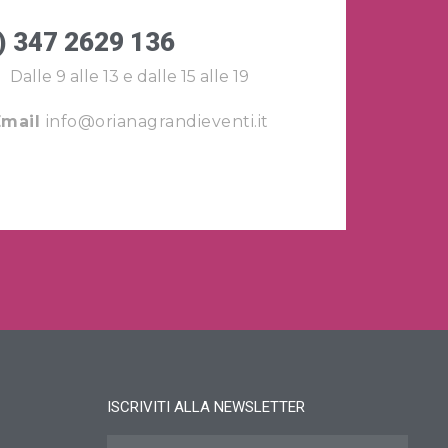
) 347 2629 136
Dalle 9 alle 13 e dalle 15 alle 19
Email
info@orianagrandieventi.it
ISCRIVITI ALLA NEWSLETTER