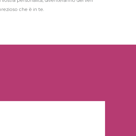
alla vostra personalità, diventeranno dei veri
 prezioso che è in te.