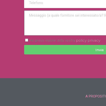
policy privacy
Ho preso visione della vostra
Invia
A PROPOSITO