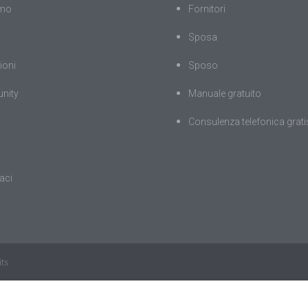
amo
Fornitori
Sposa
ioni
Sposo
nity
Manuale gratuito
Consulenza telefonica grati
aci
ts