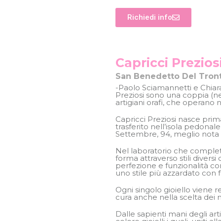
Richiedi info
Capricci Prezios
San Benedetto Del Tront
-Paolo Sciamannetti e Chiara
Preziosi sono una coppia (ne
artigiani orafi, che operano 
Capricci Preziosi nasce pr
trasferito nell’isola pedonal
Settembre, 94, meglio nota c
Nel laboratorio che completa
forma attraverso stili diversi 
perfezione e funzionalità co
uno stile più azzardato con 
Ogni singolo gioiello viene 
cura anche nella scelta dei m
Dalle sapienti mani degli art