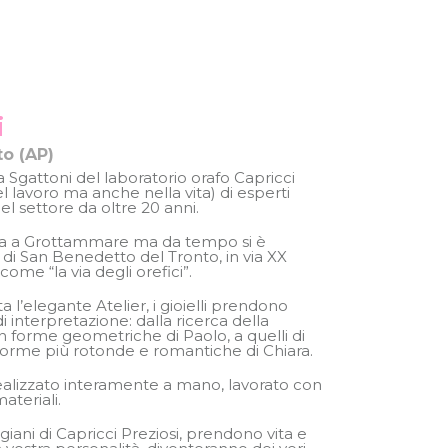
i
o (AP)
 Sgattoni del laboratorio orafo Capricci
l lavoro ma anche nella vita) di esperti
nel settore da oltre 20 anni.
ima a Grottammare ma da tempo si è
e di San Benedetto del Tronto, in via XX
ome “la via degli orefici”.
 l’elegante Atelier, i gioielli prendono
di interpretazione: dalla ricerca della
n forme geometriche di Paolo, a quelli di
forme più rotonde e romantiche di Chiara.
realizzato interamente a mano, lavorato con
ateriali.
igiani di Capricci Preziosi, prendono vita e