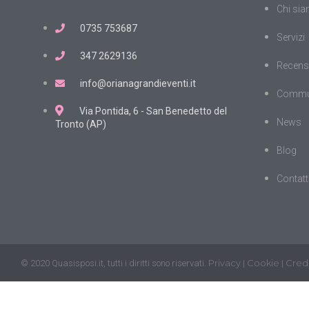
Chi si
0735 753687
Servizi
347 2629136
Recens
info@orianagrandieventi.it
Commu
Via Pontida, 6 - San Benedetto del
News
Tronto (AP)
Blog
Contatt
Privacy
Cookie
Credi
© 2020 Quasisposi.it, tutti i diritti sono riservati.
|
|