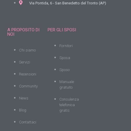
Via Pontida, 6 - San Benedetto del Tronto (AP)
A PROPOSITO DI
PER GLI SPOSI
NOI
Fornitori
Chi siamo
Sposa
Servizi
Sposo
Recensioni
Manuale
Community
gratuito
News
Consulenza
telefonica
Blog
gratis
Contattaci