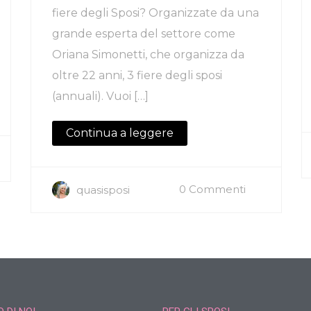
fiere degli Sposi? Organizzate da una
grande esperta del settore come
Oriana Simonetti, che organizza da
oltre 22 anni, 3 fiere degli sposi
(annuali). Vuoi […]
Continua a leggere
0 Commenti
quasisposi