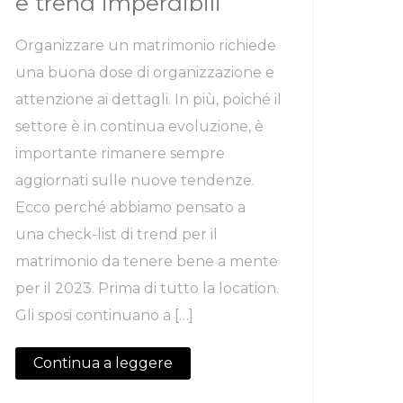
e trend imperdibili
Organizzare un matrimonio richiede
una buona dose di organizzazione e
attenzione ai dettagli. In più, poiché il
settore è in continua evoluzione, è
importante rimanere sempre
aggiornati sulle nuove tendenze.
Ecco perché abbiamo pensato a
una check-list di trend per il
matrimonio da tenere bene a mente
per il 2023. Prima di tutto la location.
Gli sposi continuano a […]
Continua a leggere