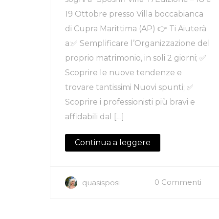
19 Ottobre presso Villa boccabianca
di Cupra Marittima (AP) 👉 Ti Aiuterà
a:✅ Semplificare l’Organizzazione del
proprio matrimonio, in soli 2 giorni; ✅
Scoprire le nuove tendenze e
trovare tantissimi Nuovi spunti; ✅
Scoprire i professionisti più bravi e
affidabili dal […]
Continua a leggere
0 Commenti
quasisposi