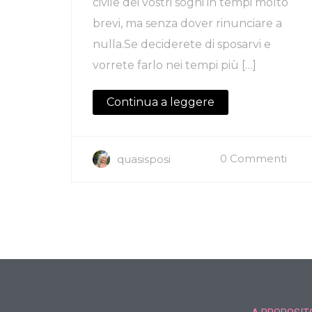
civile dei vostri sogni in tempi molto
brevi, ma senza dover rinunciare a
nulla.Se deciderete di sposarvi e
vorrete farlo nei tempi più […]
Continua a leggere
0 Commenti
quasisposi