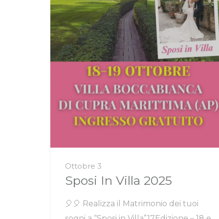
Ottobre 3
Sposi In Villa 2025
🎈🎈 Realizza il Matrimonio dei tuoi
sogni a “Sposi in Villa”17Edizione – 18 e