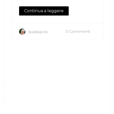
Continua a leggere
0 Commenti
quasisposi